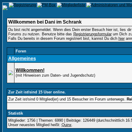
Willkommen bei Dani im Schrank
Du bist nicht angemeldet. Wenn dies Dein erster Besuch hier ist, lies dir
Forums zu nutzen. Benutze bitte das
Registrierungsformular
um Dich zu 
Falls Du bereits in diesem Forum registriert bist, kannst Du dich
hier
anm
Foren
Allgemeines
Willkommen!
(mit Hinweisen zum Daten- und Jugendschutz)
Zur Zeit ist/sind 15 User online.
Zur Zeit ist/sind 0 Mitglied(er) und 15 Besucher im Forum unterwegs.
Re
Statistik
Mitglieder: 1756 | Themen: 6990 | Beiträge: 126449 (durchschnittlich 16.
Unser neuestes Mitglied heißt:
Quinx
.