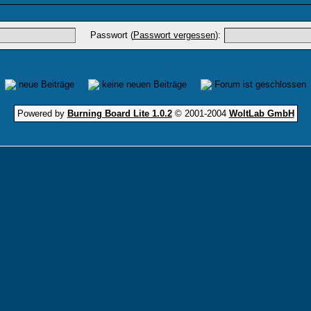
Passwort (
Passwort vergessen
):
neue Beiträge
keine neuen Beiträge
Forum ist geschlossen
Powered by
Burning Board Lite 1.0.2
© 2001-2004
WoltLab GmbH