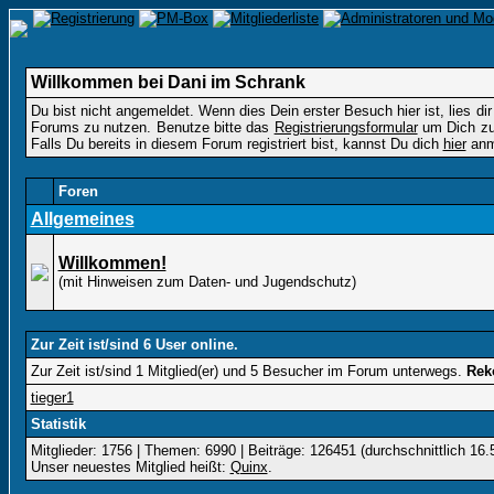
Willkommen bei Dani im Schrank
Du bist nicht angemeldet. Wenn dies Dein erster Besuch hier ist, lies dir
Forums zu nutzen. Benutze bitte das
Registrierungsformular
um Dich zu 
Falls Du bereits in diesem Forum registriert bist, kannst Du dich
hier
anm
Foren
Allgemeines
Willkommen!
(mit Hinweisen zum Daten- und Jugendschutz)
Zur Zeit ist/sind 6 User online.
Zur Zeit ist/sind 1 Mitglied(er) und 5 Besucher im Forum unterwegs.
Rek
tieger1
Statistik
Mitglieder: 1756 | Themen: 6990 | Beiträge: 126451 (durchschnittlich 16.
Unser neuestes Mitglied heißt:
Quinx
.