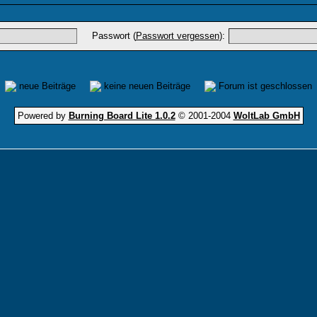
Passwort (
Passwort vergessen
):
neue Beiträge
keine neuen Beiträge
Forum ist geschlossen
Powered by
Burning Board Lite 1.0.2
© 2001-2004
WoltLab GmbH