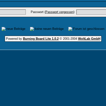
Passwort (
Passwort vergessen
):
neue Beiträge
keine neuen Beiträge
Forum ist geschlossen
Powered by
Burning Board Lite 1.0.2
© 2001-2004
WoltLab GmbH