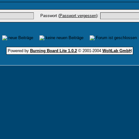
Passwort (
Passwort vergessen
):
neue Beiträge
keine neuen Beiträge
Forum ist geschlossen
Powered by
Burning Board Lite 1.0.2
© 2001-2004
WoltLab GmbH