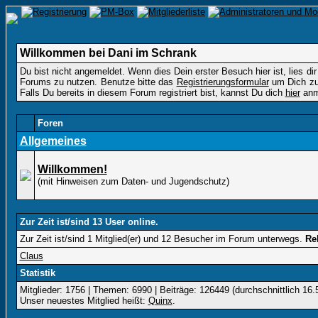
Willkommen bei Dani im Schrank
Du bist nicht angemeldet. Wenn dies Dein erster Besuch hier ist, lies dir
Forums zu nutzen. Benutze bitte das
Registrierungsformular
um Dich zu 
Falls Du bereits in diesem Forum registriert bist, kannst Du dich
hier
anm
Foren
Allgemeines
Willkommen!
(mit Hinweisen zum Daten- und Jugendschutz)
Zur Zeit ist/sind 13 User online.
Zur Zeit ist/sind 1 Mitglied(er) und 12 Besucher im Forum unterwegs.
Re
Claus
Statistik
Mitglieder: 1756 | Themen: 6990 | Beiträge: 126449 (durchschnittlich 16.
Unser neuestes Mitglied heißt:
Quinx
.