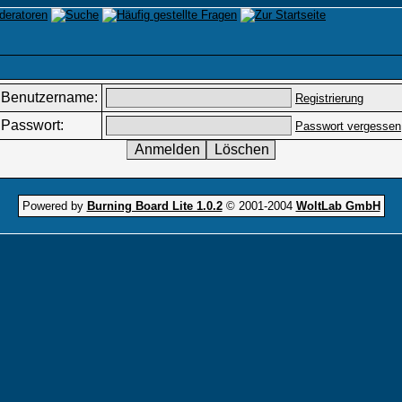
Benutzername:
Registrierung
Passwort:
Passwort vergessen
Powered by
Burning Board Lite 1.0.2
© 2001-2004
WoltLab GmbH