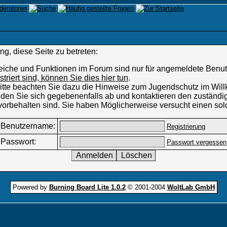
g, diese Seite zu betreten:
eiche und Funktionen im Forum sind nur für angemeldete Benutz
istriert sind, können Sie dies hier tun
.
 Bitte beachten Sie dazu die Hinweise zum Jugendschutz im W
den Sie sich gegebenenfalls ab und kontaktieren den zuständig
vorbehalten sind. Sie haben Möglicherweise versucht einen sol
Benutzername:
Registrierung
Passwort:
Passwort vergessen
Powered by
Burning Board Lite 1.0.2
© 2001-2004
WoltLab GmbH