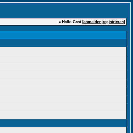
» Hallo Gast [
anmelden
|
registrieren
]