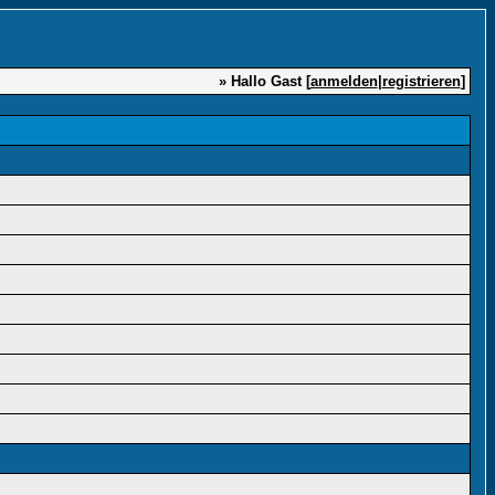
» Hallo Gast [
anmelden
|
registrieren
]