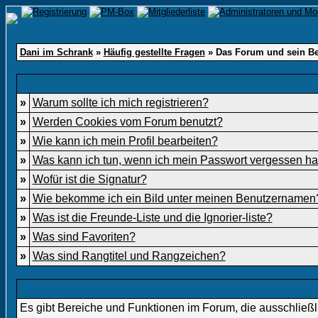
Dani im Schrank
»
Häufig gestellte Fragen
» Das Forum und sein Be
»
Warum sollte ich mich registrieren?
»
Werden Cookies vom Forum benutzt?
»
Wie kann ich mein Profil bearbeiten?
»
Was kann ich tun, wenn ich mein Passwort vergessen h
»
Wofür ist die Signatur?
»
Wie bekomme ich ein Bild unter meinen Benutzernamen
»
Was ist die Freunde-Liste und die Ignorier-liste?
»
Was sind Favoriten?
»
Was sind Rangtitel und Rangzeichen?
Es gibt Bereiche und Funktionen im Forum, die ausschließli