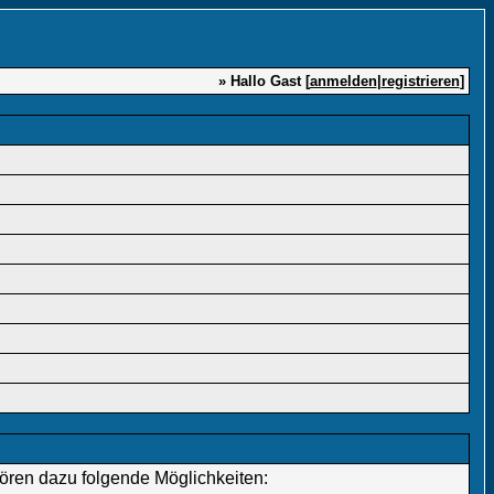
» Hallo Gast [
anmelden
|
registrieren
]
hören dazu folgende Möglichkeiten: