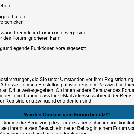
geben
ge erhalten
verschicken
n, wann Freunde im Forum unterwegs sind
zer des Forum ignorieren kann
, grundlegende Funktionen vorausgesetzt:
n Bestimmungen, die Sie unter Umständen vor Ihrer Registrierun
Adresse. Je nach Einstellung müssen Sie ein Passwort für Ihr
r an Dritte weitergegeben. Ob Ihnen andere Benutzer des Forum
nn bestimmt haben, dass Ihre eMail Adresse während der Registri
er Registrierung zwingend erforderlich sind.
Werden Cookies vom Forum benutzt?
l, könnte die Benutzung des Forums aber einfacher und komfor
 seit Ihrem letzten Besuch ein neuer Beitrag in einem Forum vo
Kennwortes und noch weitere Funktionen.