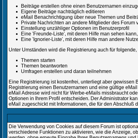
Beiträge erstellen ohne einen Benutzernamen einzu
Eigene Beiträge nachträglich editieren
eMail Benachrichtigung über neue Themen und Beiträ
Private Nachrichten an andere Mitglieder des Forum 
Einstellung unzähliger Optionen im Benutzerprofil
Eine 'Freunde-Liste', mit deren Hilfe man sehen kan
Eine 'Ignorier-Liste', mit deren Hilfe man andere Nut
Unter Umständen wird die Registrierung auch für folgende
Themen starten
Themen beantworten
Umfragen erstellen und daran teilnehmen
Eine Registrierung ist kostenfrei, unterliegt aber gewisse
Registrierung einen Benutzernamen und eine gültige eMail 
eMail Adresse wird nicht für Werbe-eMails missbraucht ode
Optionen in Ihrem Profil entscheiden. Der Administrator ka
eMail zugeschickt mit Informationen, die für den Abschluß d
Die Verwendung von Cookies auf diesem Forum ist optiona
verschiedene Funktionen zu aktivieren, wie die Anzeige, ob
werden, ohne erneute Eingabe Ihres Benutzernamens und 