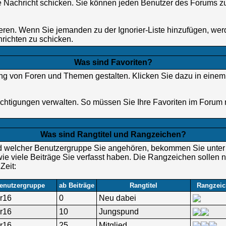
 Nachricht schicken. Sie können jeden Benutzer des Forums zu
rieren. Wenn Sie jemanden zu der Ignorier-Liste hinzufügen, wer
hrichten zu schicken.
Was sind Favoriten?
stung von Foren und Themen gestalten. Klicken Sie dazu in ein
htigungen verwalten. So müssen Sie Ihre Favoriten im Forum r
Was sind Rangtitel und Rangzeichen?
und welcher Benutzergruppe Sie angehören, bekommen Sie unte
 wie viele Beiträge Sie verfasst haben. Die Rangzeichen sollen n
Zeit:
enutzergruppe
ab Beiträge
Rangtitel
Rangzeic
r16
0
Neu dabei
r16
10
Jungspund
r16
25
Mitglied