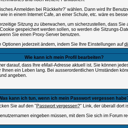
matisches Anmelden bei Rückkehr?' wählen. Dann wird Ihr Benu
wie in einem Internet Cafe, an einer Schule, etc. wäre es besser
erzeitige Sitzung zu überwachen, um sicherzustellen, dass Si
Cookie gespeichert werden sollen, so werden die Sitzungs-Daten
 wenn Sie einen Proxy-Server benutzen.
 Optionen jederzeit ändern, indem Sie Ihre Einstellungen auf
d
Wie kann ich mein Profil bearbeiten?
immer darauf, dass Ihre eMail-Adresse aktuell ist. Sie können je
r Ihnen ein Leben lang. Bei ausserordentlichen Umständen könn
rund angeben.
Was kann ich tun, wenn ich mein Passwort vergessen habe
cken Sie auf den "
Passwort vergessen?
" Link, der überall dort
 Benutzernamen eingeben müssen, mit dem Sie sich im Forum re