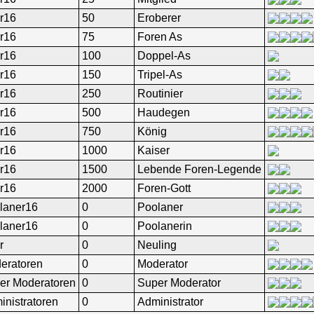
r16
50
Eroberer
r16
75
Foren As
r16
100
Doppel-As
r16
150
Tripel-As
r16
250
Routinier
r16
500
Haudegen
r16
750
König
r16
1000
Kaiser
r16
1500
Lebende Foren-Legende
r16
2000
Foren-Gott
laner16
0
Poolaner
laner16
0
Poolanerin
r
0
Neuling
eratoren
0
Moderator
er Moderatoren
0
Super Moderator
inistratoren
0
Administrator