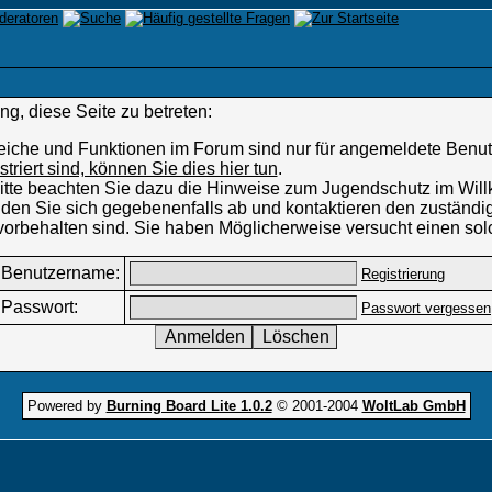
g, diese Seite zu betreten:
eiche und Funktionen im Forum sind nur für angemeldete Benutz
istriert sind, können Sie dies hier tun
.
 Bitte beachten Sie dazu die Hinweise zum Jugendschutz im W
den Sie sich gegebenenfalls ab und kontaktieren den zuständig
vorbehalten sind. Sie haben Möglicherweise versucht einen sol
Benutzername:
Registrierung
Passwort:
Passwort vergessen
Powered by
Burning Board Lite 1.0.2
© 2001-2004
WoltLab GmbH