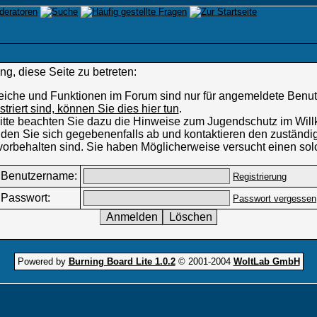
g, diese Seite zu betreten:
eiche und Funktionen im Forum sind nur für angemeldete Benutz
istriert sind, können Sie dies hier tun
.
 Bitte beachten Sie dazu die Hinweise zum Jugendschutz im W
den Sie sich gegebenenfalls ab und kontaktieren den zuständig
vorbehalten sind. Sie haben Möglicherweise versucht einen sol
Benutzername:
Registrierung
Passwort:
Passwort vergessen
Powered by
Burning Board Lite 1.0.2
© 2001-2004
WoltLab GmbH