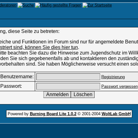
g, diese Seite zu betreten:
eiche und Funktionen im Forum sind nur für angemeldete Benutz
istriert sind, können Sie dies hier tun
.
 Bitte beachten Sie dazu die Hinweise zum Jugendschutz im W
den Sie sich gegebenenfalls ab und kontaktieren den zuständig
vorbehalten sind. Sie haben Möglicherweise versucht einen sol
Benutzername:
Registrierung
Passwort:
Passwort vergessen
Powered by
Burning Board Lite 1.0.2
© 2001-2004
WoltLab GmbH