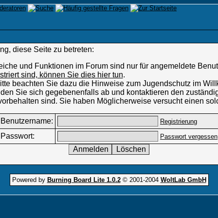
g, diese Seite zu betreten:
eiche und Funktionen im Forum sind nur für angemeldete Benutz
istriert sind, können Sie dies hier tun
.
 Bitte beachten Sie dazu die Hinweise zum Jugendschutz im W
den Sie sich gegebenenfalls ab und kontaktieren den zuständig
vorbehalten sind. Sie haben Möglicherweise versucht einen sol
Benutzername:
Registrierung
Passwort:
Passwort vergessen
Powered by
Burning Board Lite 1.0.2
© 2001-2004
WoltLab GmbH