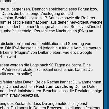
n können!
gste zu begrenzen. Dennoch speichert dieses Forum bzw.
 Daten, die bei strenger Auslegung der EU-
rsion, Betriebssystem, IP-Adresse sowie die Referrer-
rum selbst die Informationen, aus denen hervorgeht, welche
rtest oder bei einer Umfrage abstimmst. Selbstverständlich
g unbefristet erfolgt. Persönliche Nachrichten (PNs) an
diskutieren") und zur Identifikation und Sperrung von
n. Die IP-Adressen sind jedoch nur für die Administratoren
h keine "Plugins" von Drittanbietern, wie etwa Google
eben wird.
ußerdem werden die Logs nach 90 Tagen gelöscht. Eine
r IP-Adresse trotzdem zu riskant erscheinen, kannst Du
üft werden sollte!).
ng fehlerhafter Daten. Beide Rechte kannst Du wahrnehmen,
en). Du hast auch ein
Recht auf Löschung
Deiner Daten
en der Administratoren. Beachte, dass die Reaktion einige
inistrativ besetzt ist.
ung des Zustands, dass Du angemeldet bist (sonst
geben. Du kannst in Deinen Browsereinstellungen festlegen,