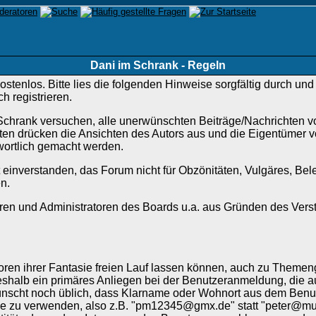
Dani im Schrank - Regeln
ostenlos. Bitte lies die folgenden Hinweise sorgfältig durch un
 registrieren.
chrank versuchen, alle unerwünschten Beiträge/Nachrichten von
chten drücken die Ansichten des Autors aus und die Eigentümer
twortlich gemacht werden.
 einverstanden, das Forum nicht für Obzönitäten, Vulgäres, Bel
n.
en und Administratoren des Boards u.a. aus Gründen des Verst
n ihrer Fantasie freien Lauf lassen können, auch zu Themengeb
 deshalb ein primäres Anliegen bei der Benutzeranmeldung, di
rwünscht noch üblich, dass Klarname oder Wohnort aus dem Be
e zu verwenden, also z.B. "pm12345@gmx.de" statt "peter@mue