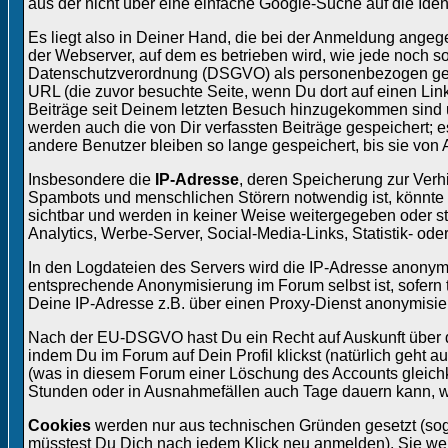
aus der nicht über eine einfache Google-Suche auf die Ide
Es liegt also in Deiner Hand, die bei der Anmeldung ang
der Webserver, auf dem es betrieben wird, wie jede noch 
Datenschutzverordnung (DSGVO) als personenbezogen gelte
URL (die zuvor besuchte Seite, wenn Du dort auf einen Lin
Beiträge seit Deinem letzten Besuch hinzugekommen sind un
werden auch die von Dir verfassten Beiträge gespeichert; es
andere Benutzer bleiben so lange gespeichert, bis sie vo
Insbesondere die
IP-Adresse
, deren Speicherung zur Verhi
Spambots und menschlichen Störern notwendig ist, könnte zu
sichtbar und werden in keiner Weise weitergegeben oder sta
Analytics, Werbe-Server, Social-Media-Links, Statistik- ode
In den Logdateien des Servers wird die IP-Adresse anonymi
entsprechende Anonymisierung im Forum selbst ist, sofern t
Deine IP-Adresse z.B. über einen Proxy-Dienst anonymisiere
Nach der EU-DSGVO hast Du ein Recht auf Auskunft über di
indem Du im Forum auf Dein Profil klickst (natürlich geht 
(was in diesem Forum einer Löschung des Accounts gleichk
Stunden oder in Ausnahmefällen auch Tage dauern kann, weil
Cookies
werden nur aus technischen Gründen gesetzt (sog
müsstest Du Dich nach jedem Klick neu anmelden). Sie werd