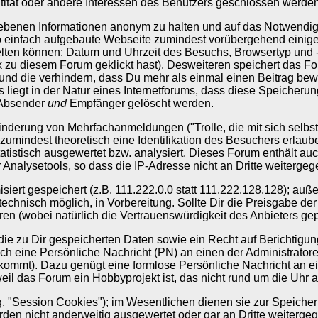
ntität oder andere Interessen des Benutzers geschlossen werde
egebenen Informationen anonym zu halten und auf das Notwendi
so einfach aufgebaute Webseite zumindest vorübergehend einige
n können: Datum und Uhrzeit des Besuchs, Browsertyp und -ve
k zu diesem Forum geklickt hast). Desweiteren speichert das Fo
d die verhindern, dass Du mehr als einmal einen Beitrag bewe
 liegt in der Natur eines Internetforums, dass diese Speicherun
n Absender
und
Empfänger gelöscht werden.
nderung von Mehrfachanmeldungen ("Trolle, die mit sich selbst 
mindest theoretisch eine Identifikation des Besuchers erlaube
tistisch ausgewertet bzw. analysiert. Dieses Forum enthält auc
r Analysetools, so dass die IP-Adresse nicht an Dritte weitergeg
siert gespeichert (z.B. 111.222.0.0 statt 111.222.128.128); a
echnisch möglich, in Vorbereitung. Sollte Dir die Preisgabe de
n (wobei natürlich die Vertrauenswürdigkeit des Anbieters gepr
e zu Dir gespeicherten Daten sowie ein Recht auf Berichtigu
auch eine Persönliche Nachricht (PN) an einen der Administrator
ommt). Dazu genügt eine formlose Persönliche Nachricht an ein
 das Forum ein Hobbyprojekt ist, das nicht rund um die Uhr adm
. "Session Cookies"); im Wesentlichen dienen sie zur Speicher
en nicht anderweitig ausgewertet oder gar an Dritte weiterge